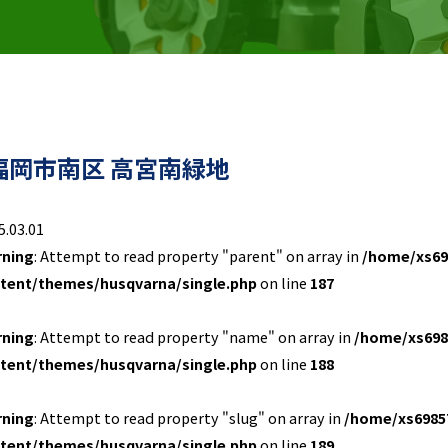
福岡市南区 高宮南緑地
5.03.01
rning
: Attempt to read property "parent" on array in
/home/xs69
tent/themes/husqvarna/single.php
on line
187
rning
: Attempt to read property "name" on array in
/home/xs698
tent/themes/husqvarna/single.php
on line
188
rning
: Attempt to read property "slug" on array in
/home/xs6985
tent/themes/husqvarna/single.php
on line
189